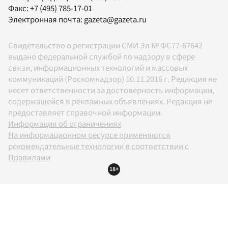
Факс:
+7 (495) 785-17-01
Электронная почта:
gazeta@gazeta.ru
Свидетельство о регистрации СМИ Эл № ФС77-67642
выдано федеральной службой по надзору в сфере
связи, информационных технологий и массовых
коммуникаций (Роскомнадзор) 10.11.2016 г. Редакция не
несет ответственности за достоверность информации,
содержащейся в рекламных объявлениях. Редакция не
предоставляет справочной информации.
Информация об ограничениях
На информационном ресурсе применяются
рекомендательные технологии в соответствии с
Правилами
18+