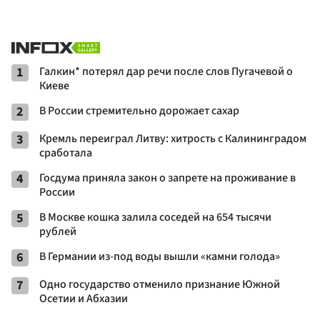
1
Галкин* потерял дар речи после слов Пугачевой о
Киеве
2
В России стремительно дорожает сахар
3
Кремль переиграл Литву: хитрость с Калининградом
сработала
4
Госдума приняла закон о запрете на проживание в
России
5
В Москве кошка залила соседей на 654 тысячи
рублей
6
В Германии из-под воды вышли «камни голода»
7
Одно государство отменило признание Южной
Осетии и Абхазии