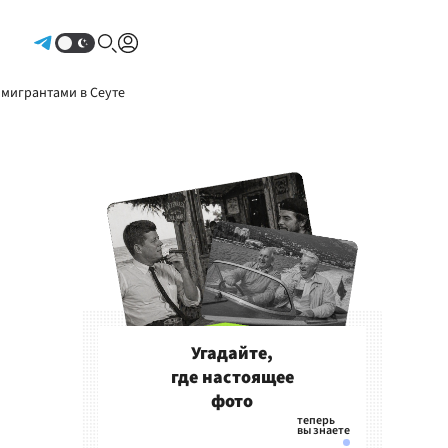
Авторизоваться
 мигрантами в Сеуте
Угадайте,
где настоящее
фото