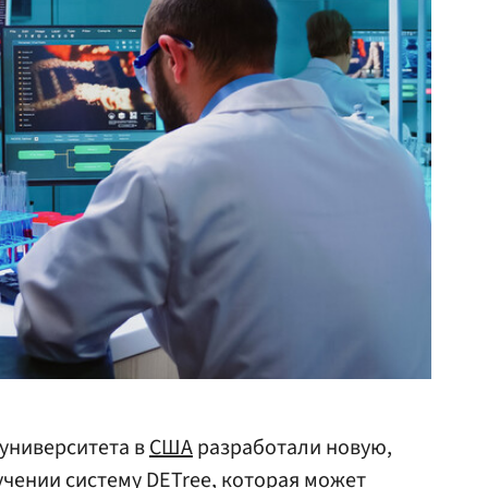
 университета в
США
разработали новую,
чении систему DETree, которая может