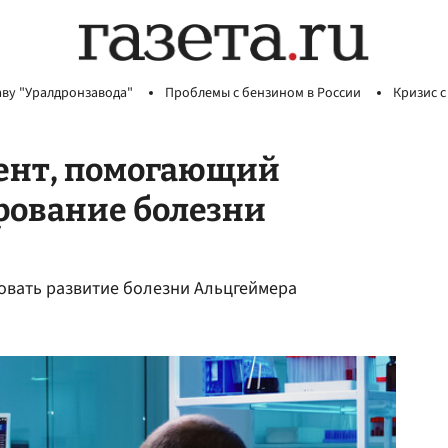
аву "Уралдронзавода"
Проблемы с бензином в России
Кризис с
ент, помогающий
рование болезни
овать развитие болезни Альцгеймера