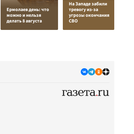
На Западе забили
К
Ермолаев день: что
тревогу из-за
Л
можно и нельзя
угрозы окончания
К
делать 8 августа
СВО
с