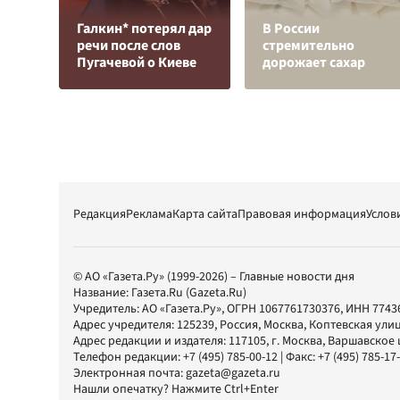
Галкин* потерял дар
В России
речи после слов
стремительно
Пугачевой о Киеве
дорожает сахар
Редакция
Реклама
Карта сайта
Правовая информация
Услов
© АО «Газета.Ру» (1999-2026) – Главные новости дня
Название:
Газета.Ru
(Gazeta.Ru)
Учредитель:
АО «Газета.Ру»
, ОГРН 1067761730376, ИНН 7743
Адрес учредителя: 125239, Россия, Москва, Коптевская улиц
Адрес редакции и издателя:
117105
, г.
Москва
,
Варшавское шо
Телефон редакции:
+7 (495) 785-00-12
| Факс:
+7 (495) 785-17
Электронная почта:
gazeta@gazeta.ru
Нашли опечатку? Нажмите Ctrl+Enter