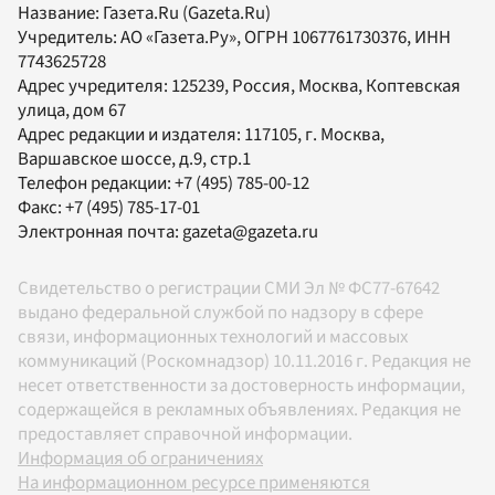
Название:
Газета.Ru
(Gazeta.Ru)
Учредитель:
АО «Газета.Ру»
, ОГРН 1067761730376, ИНН
7743625728
Адрес учредителя: 125239, Россия, Москва, Коптевская
улица, дом 67
Адрес редакции и издателя:
117105
, г.
Москва
,
Варшавское шоссе, д.9, стр.1
Телефон редакции:
+7 (495) 785-00-12
Факс:
+7 (495) 785-17-01
Электронная почта:
gazeta@gazeta.ru
Свидетельство о регистрации СМИ Эл № ФС77-67642
выдано федеральной службой по надзору в сфере
связи, информационных технологий и массовых
коммуникаций (Роскомнадзор) 10.11.2016 г. Редакция не
несет ответственности за достоверность информации,
содержащейся в рекламных объявлениях. Редакция не
предоставляет справочной информации.
Информация об ограничениях
На информационном ресурсе применяются