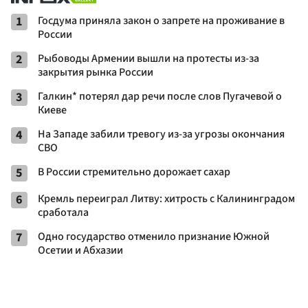
1
Госдума приняла закон о запрете на проживание в
России
2
Рыбоводы Армении вышли на протесты из-за
закрытия рынка России
3
Галкин* потерял дар речи после слов Пугачевой о
Киеве
4
На Западе забили тревогу из-за угрозы окончания
СВО
5
В России стремительно дорожает сахар
6
Кремль переиграл Литву: хитрость с Калининградом
сработала
7
Одно государство отменило признание Южной
Осетии и Абхазии