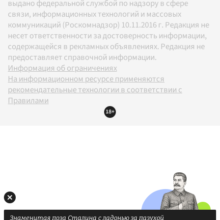
выдано федеральной службой по надзору в сфере
связи, информационных технологий и массовых
коммуникаций (Роскомнадзор) 10.11.2016 г. Редакция не
несет ответственности за достоверность информации,
содержащейся в рекламных объявлениях. Редакция не
предоставляет справочной информации.
Информация об ограничениях
На информационном ресурсе применяются
рекомендательные технологии в соответствии с
Правилами
18+
Знаменитая поза Сталина с ладонью за пазухой