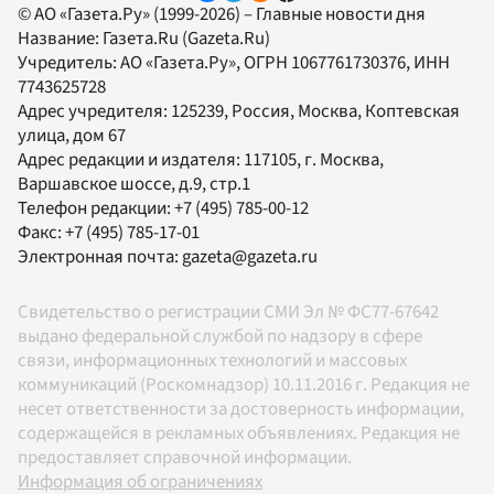
© АО «Газета.Ру» (1999-2026) – Главные новости дня
Название:
Газета.Ru
(Gazeta.Ru)
Учредитель:
АО «Газета.Ру»
, ОГРН 1067761730376, ИНН
7743625728
Адрес учредителя: 125239, Россия, Москва, Коптевская
улица, дом 67
Адрес редакции и издателя:
117105
, г.
Москва
,
Варшавское шоссе, д.9, стр.1
Телефон редакции:
+7 (495) 785-00-12
Факс:
+7 (495) 785-17-01
Электронная почта:
gazeta@gazeta.ru
Свидетельство о регистрации СМИ Эл № ФС77-67642
выдано федеральной службой по надзору в сфере
связи, информационных технологий и массовых
коммуникаций (Роскомнадзор) 10.11.2016 г. Редакция не
несет ответственности за достоверность информации,
содержащейся в рекламных объявлениях. Редакция не
предоставляет справочной информации.
Информация об ограничениях