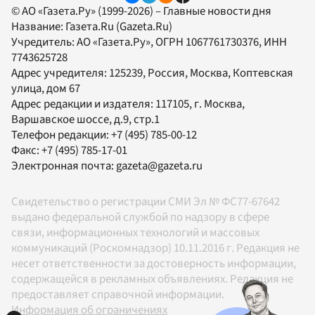
© АО «Газета.Ру» (1999-2026) – Главные новости дня
Название:
Газета.Ru
(Gazeta.Ru)
Учредитель:
АО «Газета.Ру»
, ОГРН 1067761730376, ИНН
7743625728
Адрес учредителя: 125239, Россия, Москва, Коптевская
улица, дом 67
Адрес редакции и издателя:
117105
, г.
Москва
,
Варшавское шоссе, д.9, стр.1
Телефон редакции:
+7 (495) 785-00-12
Факс:
+7 (495) 785-17-01
Электронная почта:
gazeta@gazeta.ru
Свидетельство о регистрации СМИ Эл № ФС77-67642
выдано федеральной службой по надзору в сфере
связи, информационных технологий и массовых
коммуникаций (Роскомнадзор) 10.11.2016 г. Редакция не
несет ответственности за достоверность информации,
содержащейся в рекламных объявлениях. Редакция не
предоставляет справочной информации.
Информация об ограничениях