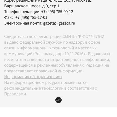
Адрес редакции и издателя:
117105
, г.
Москва
,
Варшавское шоссе, д.9, стр.1
Телефон редакции:
+7 (495) 785-00-12
Факс:
+7 (495) 785-17-01
Электронная почта:
gazeta@gazeta.ru
Свидетельство о регистрации СМИ Эл № ФС77-67642
выдано федеральной службой по надзору в сфере
связи, информационных технологий и массовых
коммуникаций (Роскомнадзор) 10.11.2016 г. Редакция не
несет ответственности за достоверность информации,
содержащейся в рекламных объявлениях. Редакция не
предоставляет справочной информации.
Информация об ограничениях
На информационном ресурсе применяются
рекомендательные технологии в соответствии с
Правилами
18+