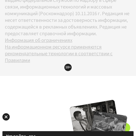
выдано федеральной службой по надзору в сфере
связи, информационных технологий и массовых
коммуникаций (Роскомнадзор) 10.11.2016 г. Редакция не
несет ответственности за достоверность информации,
содержащейся в рекламных объявлениях. Редакция не
предоставляет справочной информации.
Информация об ограничениях
На информационном ресурсе применяются
рекомендательные технологии в соответствии с
Правилами
18+