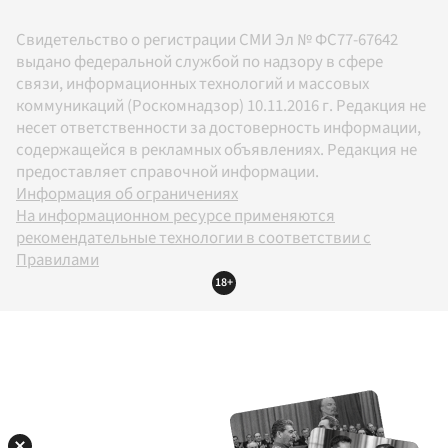
Свидетельство о регистрации СМИ Эл № ФС77-67642
выдано федеральной службой по надзору в сфере
связи, информационных технологий и массовых
коммуникаций (Роскомнадзор) 10.11.2016 г. Редакция не
несет ответственности за достоверность информации,
содержащейся в рекламных объявлениях. Редакция не
предоставляет справочной информации.
Информация об ограничениях
На информационном ресурсе применяются
рекомендательные технологии в соответствии с
Правилами
18+