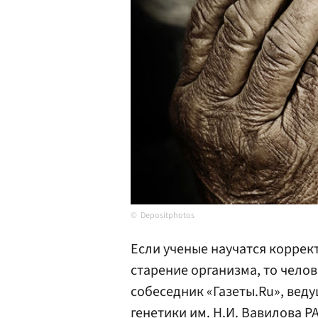
Depositphotos
Если ученые научатся коррек
старение организма, то челов
собеседник «Газеты.Ru», вед
генетики им. Н.И. Вавилова
Р