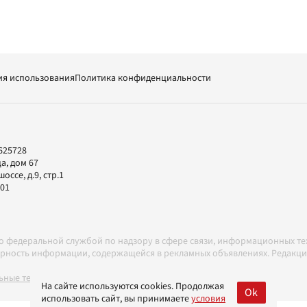
ия использования
Политика конфиденциальности
625728
а, дом 67
ссе, д.9, стр.1
-01
но федеральной службой по надзору в сфере связи, информационных т
товерность информации, содержащейся в рекламных объявлениях. Редак
ные технологии в соответствии с Правилами
На сайте используются cookies. Продолжая
Ok
использовать сайт, вы принимаете
условия