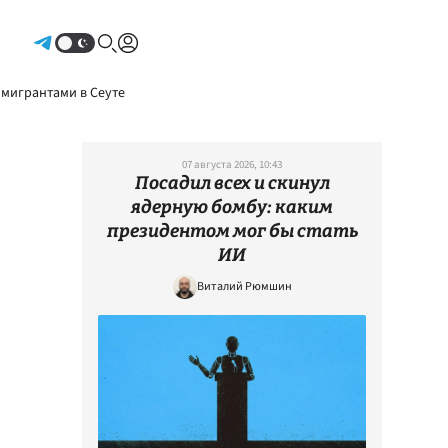
Авторизоваться
 мигрантами в Сеуте
07 августа 2026, 10:43
Посадил всех и скинул
ядерную бомбу: каким
президентом мог бы стать
ИИ
Виталий Рюмшин