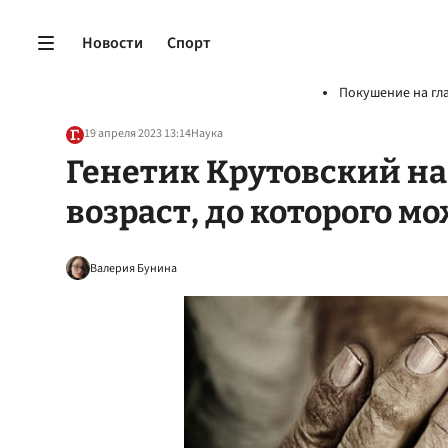
Новости
Спорт
Покушение на гл
19 апреля 2023 13:14
Наука
Генетик Крутовский н
возраст, до которого м
Валерия Бунина