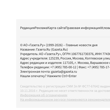
Редакция
Реклама
Карта сайта
Правовая информация
Услов
© АО «Газета.Ру» (1999-2026) – Главные новости дня
Название:
Газета.Ru
(Gazeta.Ru)
Учредитель:
АО «Газета.Ру»
, ОГРН 1067761730376, ИНН 7743
Адрес учредителя: 125239, Россия, Москва, Коптевская улиц
Адрес редакции и издателя:
117105
, г.
Москва
,
Варшавское шо
Телефон редакции:
+7 (495) 785-00-12
| Факс:
+7 (495) 785-17
Электронная почта:
gazeta@gazeta.ru
Нашли опечатку? Нажмите Ctrl+Enter
Свидетельство о регистрации СМИ Эл № ФС77-67642 выда
10.11.2016 г. Редакция не несет ответственности за дос
Информация об ограничениях
На информационном ресурсе применяются рекомендатель