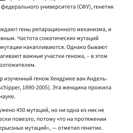
федерального университета (СФУ), генетик
еждают гены репарационного механизма, и
вным. Частота соматических мутаций
и мутации накапливаются. Однако бывают
рагивают важные участки генома, – в этом
долгожителем.
р изученный геном Хендрике ван Андель-
Schipper, 1890-2005). Эта женщина прожила
науке.
жено 450 мутаций, но ни одна из них не
ески повезло, потому что на протяжении
серьезных мутаций», — отметил генетик.