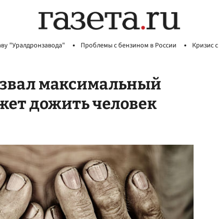
аву "Уралдронзавода"
Проблемы с бензином в России
Кризис с
азвал максимальный
ожет дожить человек