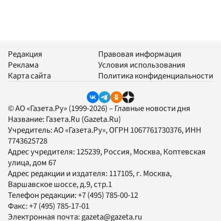
Редакция
Правовая информация
Реклама
Условия использования
Карта сайта
Политика конфиденциальности
© АО «Газета.Ру» (1999-2026) – Главные новости дня
Название:
Газета.Ru
(Gazeta.Ru)
Учредитель:
АО «Газета.Ру»
, ОГРН 1067761730376, ИНН
7743625728
Адрес учредителя: 125239, Россия, Москва, Коптевская
улица, дом 67
Адрес редакции и издателя:
117105
, г.
Москва
,
Варшавское шоссе, д.9, стр.1
Телефон редакции:
+7 (495) 785-00-12
Факс:
+7 (495) 785-17-01
Электронная почта:
gazeta@gazeta.ru