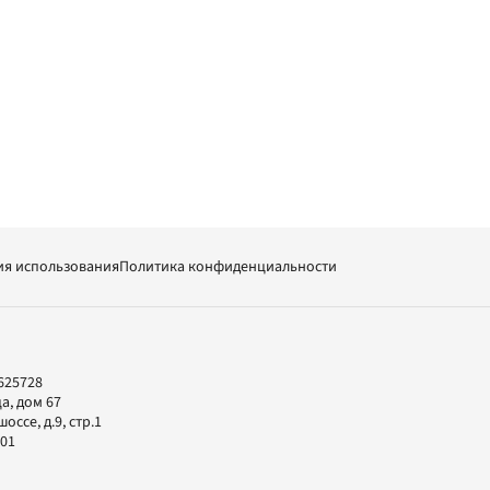
ия использования
Политика конфиденциальности
625728
а, дом 67
ссе, д.9, стр.1
-01