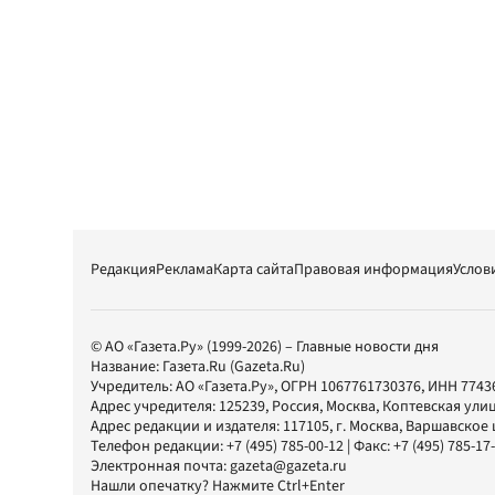
Редакция
Реклама
Карта сайта
Правовая информация
Услов
© АО «Газета.Ру» (1999-2026) – Главные новости дня
Название:
Газета.Ru
(Gazeta.Ru)
Учредитель:
АО «Газета.Ру»
, ОГРН 1067761730376, ИНН 7743
Адрес учредителя: 125239, Россия, Москва, Коптевская улиц
Адрес редакции и издателя:
117105
, г.
Москва
,
Варшавское шо
Телефон редакции:
+7 (495) 785-00-12
| Факс:
+7 (495) 785-17
Электронная почта:
gazeta@gazeta.ru
Нашли опечатку? Нажмите Ctrl+Enter