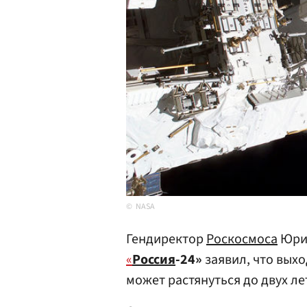
NASA
Гендиректор
Роскосмоса
Юр
«
Россия
-24»
заявил, что выхо
может растянуться до двух ле