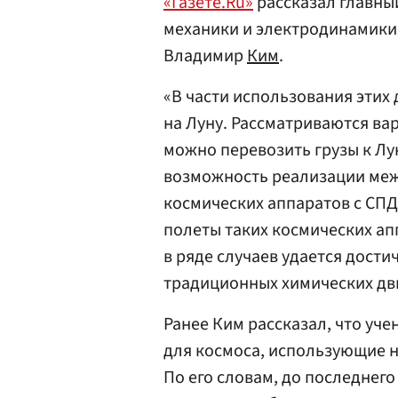
«Газете.Ru»
рассказал главны
механики и электродинамики
Владимир
Ким
.
«В части использования этих
на Луну. Рассматриваются ва
можно перевозить грузы к Лу
возможность реализации меж
космических аппаратов с СПД
полеты таких космических ап
в ряде случаев удается дости
традиционных химических дви
Ранее Ким рассказал, что уч
для космоса, использующие н
По его словам, до последнег