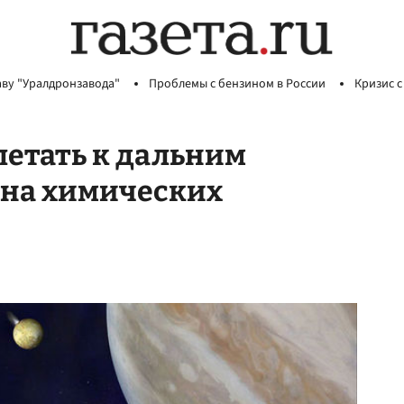
аву "Уралдронзавода"
Проблемы с бензином в России
Кризис с
летать к дальним
 на химических