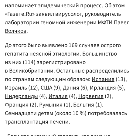
напоминает эпидемический процесс. Об этом
«Газете.Ru» заявил вирусолог, руководитель
лаборатории геномной инженерии МФТИ Павел
Волчков
.
До этого было выявлено 169 случаев острого
гепатита неясной этиологии. Большинство
из них (114) зарегистрировано
в
Великобритании
. Остальные распределились
по странам следующим образом:
Испания
(13),
Израиль
(12),
США
(9),
Дания
(6),
Ирландия
(5),
Нидерланды
(4),
Италия
(4),
Норвегия
(2),
Франция
(2),
Румыния
(1),
Бельгия
(1).
Семнадцати детям (около 10 %) потребовалась
трансплантация печени.