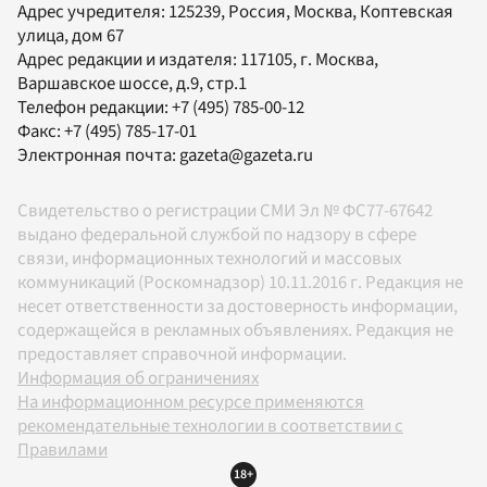
Адрес учредителя: 125239, Россия, Москва, Коптевская
улица, дом 67
Адрес редакции и издателя:
117105
, г.
Москва
,
Варшавское шоссе, д.9, стр.1
Телефон редакции:
+7 (495) 785-00-12
Факс:
+7 (495) 785-17-01
Электронная почта:
gazeta@gazeta.ru
Свидетельство о регистрации СМИ Эл № ФС77-67642
выдано федеральной службой по надзору в сфере
связи, информационных технологий и массовых
коммуникаций (Роскомнадзор) 10.11.2016 г. Редакция не
несет ответственности за достоверность информации,
содержащейся в рекламных объявлениях. Редакция не
предоставляет справочной информации.
Информация об ограничениях
На информационном ресурсе применяются
рекомендательные технологии в соответствии с
Правилами
18+