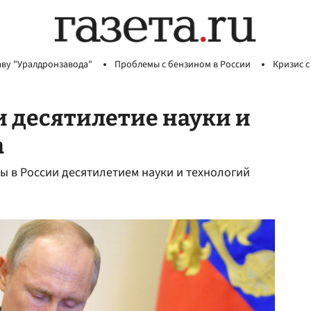
аву "Уралдронзавода"
Проблемы с бензином в России
Кризис с
и десятилетие науки и
а
ы в России десятилетием науки и технологий