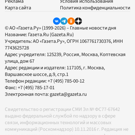
Реклама
Условия использования
Карта сайта
Политика конфиденциальности
© АО «Газета.Ру» (1999-2026) – Главные новости дня
Название:
Газета.Ru
(Gazeta.Ru)
Учредитель:
АО «Газета.Ру»
, ОГРН 1067761730376, ИНН
7743625728
Адрес учредителя: 125239, Россия, Москва, Коптевская
улица, дом 67
Адрес редакции и издателя:
117105
, г.
Москва
,
Варшавское шоссе, д.9, стр.1
Телефон редакции:
+7 (495) 785-00-12
Факс:
+7 (495) 785-17-01
Электронная почта:
gazeta@gazeta.ru
Свидетельство о регистрации СМИ Эл № ФС77-67642
выдано федеральной службой по надзору в сфере
связи, информационных технологий и массовых
коммуникаций (Роскомнадзор) 10.11.2016 г. Редакция не