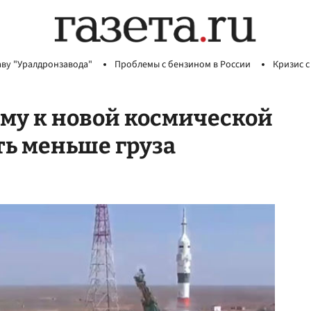
аву "Уралдронзавода"
Проблемы с бензином в России
Кризис с
му к новой космической
ь меньше груза