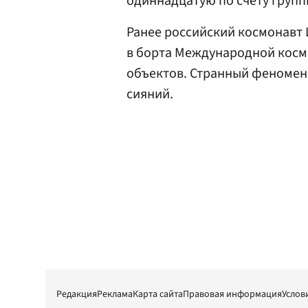
одиннадцатую по счету групп
Ранее российский космонавт 
в борта Международной косм
объектов. Странный феномен
сияний.
Редакция
Реклама
Карта сайта
Правовая информация
Услов