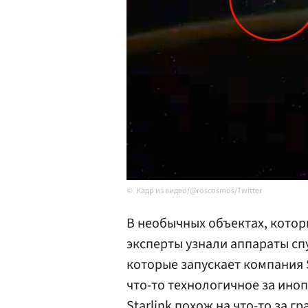
Кадр из видео/@roscosmos/Twitter
В необычных объектах, котор
эксперты узнали аппараты спу
которые запускает компания 
что-то технологичное за ино
Starlink похож на что-то за г