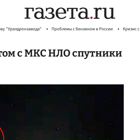
аву "Уралдронзавода"
Проблемы с бензином в России
Кризис с
том с МКС НЛО спутники