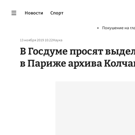
Новости
Спорт
Покушение на гл
13 ноября 2019 10:22
Наука
В Госдуме просят выде
в Париже архива Колча