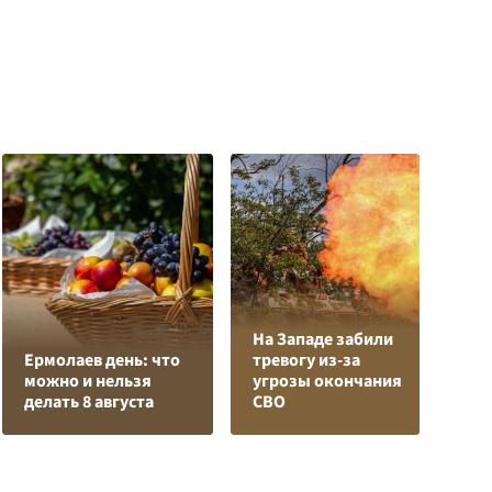
На Западе забили
Ермолаев день: что
тревогу из-за
А
можно и нельзя
угрозы окончания
А
делать 8 августа
СВО
Н