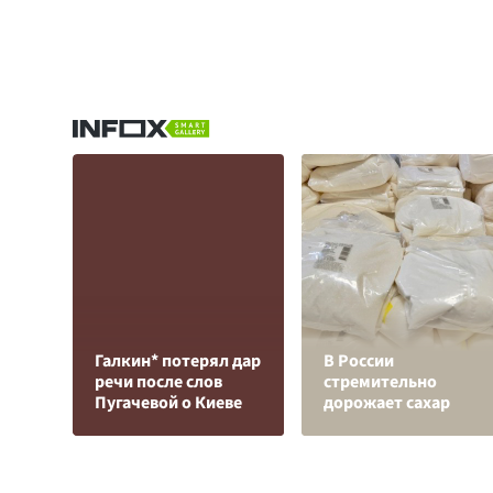
Галкин* потерял дар
В России
речи после слов
стремительно
Пугачевой о Киеве
дорожает сахар