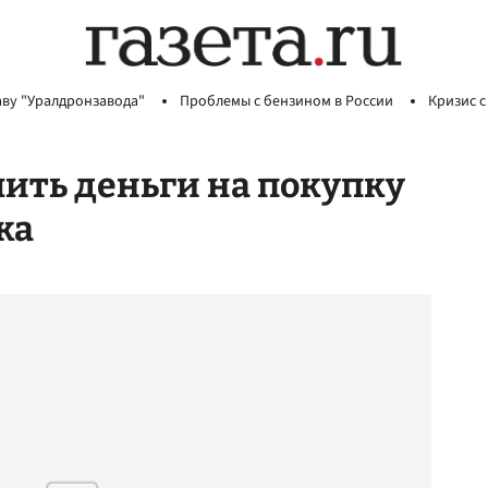
аву "Уралдронзавода"
Проблемы с бензином в России
Кризис с
лить деньги на покупку
ка