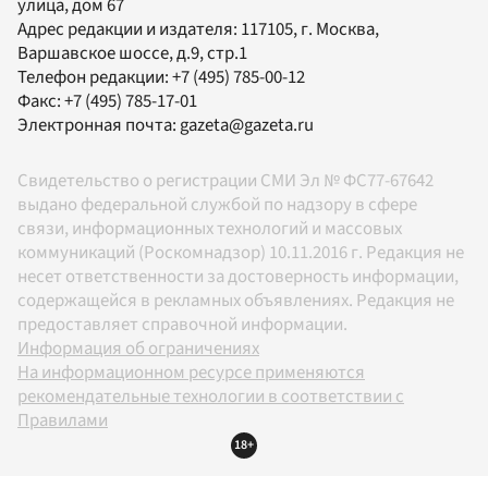
улица, дом 67
Адрес редакции и издателя:
117105
, г.
Москва
,
Варшавское шоссе, д.9, стр.1
Телефон редакции:
+7 (495) 785-00-12
Факс:
+7 (495) 785-17-01
Электронная почта:
gazeta@gazeta.ru
Свидетельство о регистрации СМИ Эл № ФС77-67642
выдано федеральной службой по надзору в сфере
связи, информационных технологий и массовых
коммуникаций (Роскомнадзор) 10.11.2016 г. Редакция не
несет ответственности за достоверность информации,
содержащейся в рекламных объявлениях. Редакция не
предоставляет справочной информации.
Информация об ограничениях
На информационном ресурсе применяются
рекомендательные технологии в соответствии с
Правилами
18+