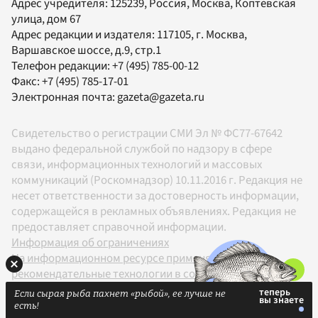
Адрес учредителя: 125239, Россия, Москва, Коптевская
улица, дом 67
Адрес редакции и издателя:
117105
, г.
Москва
,
Варшавское шоссе, д.9, стр.1
Телефон редакции:
+7 (495) 785-00-12
Факс:
+7 (495) 785-17-01
Электронная почта:
gazeta@gazeta.ru
Свидетельство о регистрации СМИ Эл № ФС77-67642
выдано федеральной службой по надзору в сфере
связи, информационных технологий и массовых
коммуникаций (Роскомнадзор) 10.11.2016 г. Редакция не
несет ответственности за достоверность информации,
содержащейся в рекламных объявлениях. Редакция не
предоставляет справочной информации.
Информация об ограничениях
На информационном ресурсе применяются
рекомендательные технологии в соответствии с
Правилами
Если сырая рыба пахнет «рыбой», ее лучше не
18+
есть!