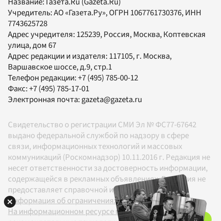
Название:
Газета.Ru
(Gazeta.Ru)
Учредитель:
АО «Газета.Ру»
, ОГРН 1067761730376, ИНН
7743625728
Адрес учредителя: 125239, Россия, Москва, Коптевская
улица, дом 67
Адрес редакции и издателя:
117105
, г.
Москва
,
Варшавское шоссе, д.9, стр.1
Телефон редакции:
+7 (495) 785-00-12
Факс:
+7 (495) 785-17-01
Электронная почта:
gazeta@gazeta.ru
Свидетельство о регистрации СМИ Эл № ФС77-67642
выдано федеральной службой по надзору в сфере
связи, информационных технологий и массовых
коммуникаций (Роскомнадзор) 10.11.2016 г. Редакция не
несет ответственности за достоверность информации,
содержащейся в рекламных объявлениях. Редакция не
предоставляет справочной информации.
Информация об ограничениях
На информационном ресурсе применяются