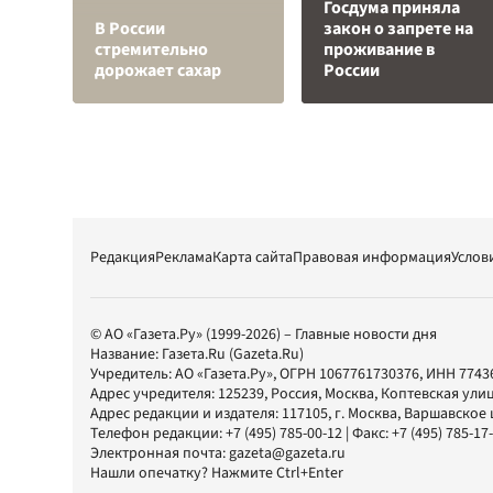
Госдума приняла
В России
закон о запрете на
стремительно
проживание в
дорожает сахар
России
Редакция
Реклама
Карта сайта
Правовая информация
Услов
© АО «Газета.Ру» (1999-2026) – Главные новости дня
Название:
Газета.Ru
(Gazeta.Ru)
Учредитель:
АО «Газета.Ру»
, ОГРН 1067761730376, ИНН 7743
Адрес учредителя: 125239, Россия, Москва, Коптевская улиц
Адрес редакции и издателя:
117105
, г.
Москва
,
Варшавское шо
Телефон редакции:
+7 (495) 785-00-12
| Факс:
+7 (495) 785-17
Электронная почта:
gazeta@gazeta.ru
Нашли опечатку? Нажмите Ctrl+Enter