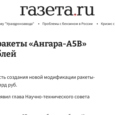
аву "Уралдронзавода"
Проблемы с бензином в России
Кризис с
 ракеты «Ангара-А5В»
блей
ть создания новой модификации ракеты-
лрд руб.
заявил глава Научно-технического совета