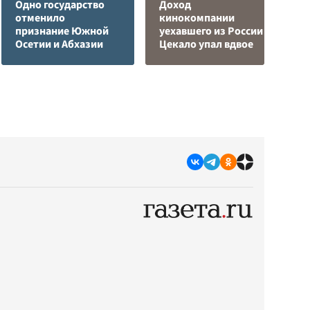
Одно государство
Доход
отменило
кинокомпании
У
признание Южной
уехавшего из России
Е
Осетии и Абхазии
Цекало упал вдвое
в