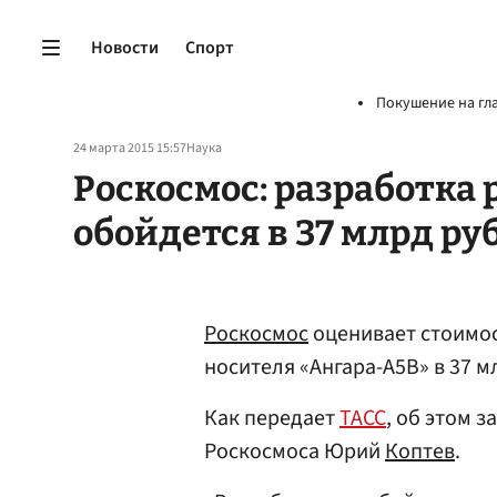
Новости
Спорт
Покушение на гл
24 марта 2015 15:57
Наука
Роскосмос: разработка
обойдется в 37 млрд ру
Роскосмос
оценивает стоимос
носителя «Ангара-А5В» в 37 м
Как передает
ТАСС
, об этом 
Роскосмоса Юрий
Коптев
.