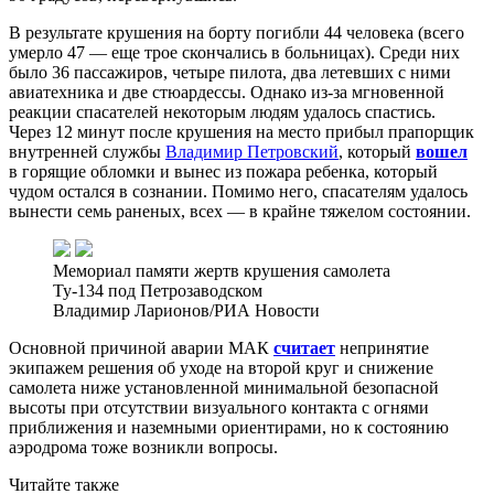
В результате крушения на борту погибли 44 человека (всего
умерло 47 — еще трое скончались в больницах). Среди них
было 36 пассажиров, четыре пилота, два летевших с ними
авиатехника и две стюардессы. Однако из-за мгновенной
реакции спасателей некоторым людям удалось спастись.
Через 12 минут после крушения на место прибыл прапорщик
внутренней службы
Владимир Петровский
, который
вошел
в горящие обломки и вынес из пожара ребенка, который
чудом остался в сознании. Помимо него, спасателям удалось
вынести семь раненых, всех — в крайне тяжелом состоянии.
Мемориал памяти жертв крушения самолета
Ту-134 под Петрозаводском
Владимир Ларионов/РИА Новости
Основной причиной аварии МАК
считает
непринятие
экипажем решения об уходе на второй круг и снижение
самолета ниже установленной минимальной безопасной
высоты при отсутствии визуального контакта с огнями
приближения и наземными ориентирами, но к состоянию
аэродрома тоже возникли вопросы.
Читайте также