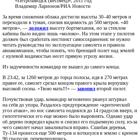
«Петрозаводск (Бесовец)», 2011 год
Владимир Ларионов/РИА Новости
За время снижения облака достигли высоты 30–40 метров и
переходили в туман, снизив видимость до 500 метров. «40
метров», —
доложил
высоту бортмеханик, но за стеклом
кабины было видно лишь «молоко». На этом этапе у пилотов
должен был сработать инстинкт самосохранения: не нужно
читать руководства по эксплуатации самолета и правила
авиакомпании, чтобы понять, что бреющий полет над землей
с нулевой видимостью несет прямую угрозу жизни.
Из задумчивости командир не вышел до самого конца.
В 23:42, за 1260 метров до торца полосы, идя в 270 метрах
правее ее, самолет срезал концом правого крыла верхушку
высокой сосны. «Твою мать!!!» —
завопил
второй пилот.
Почувствовав удар, командир мгновенно рванул штурвал
на себя до упора. Раздалось предупреждение «критический
угол атаки», но нос самолета поднялся до 14 градусов вверх, и
гипотетически его еще можно было выровнять. Однако удар
об дерево повредил крыло и снизил его подъемную силу, из-за
чего самолет начал заваливаться вправо.
Сшибая деревья,
Ту-134 пронесся еще 500 метров и воткнулся в землю с креном
90 градусов, перевернувшись.