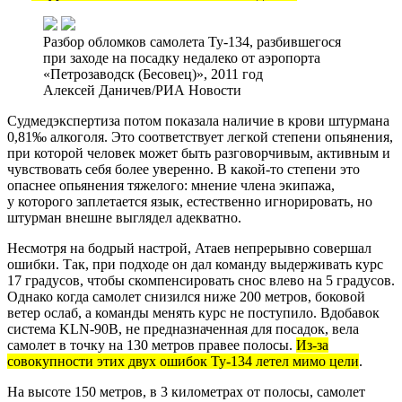
Разбор обломков самолета Ту-134, разбившегося
при заходе на посадку недалеко от аэропорта
«Петрозаводск (Бесовец)», 2011 год
Алексей Даничев/РИА Новости
Судмедэкспертиза потом показала наличие в крови штурмана
0,81‰ алкоголя. Это соответствует легкой степени опьянения,
при которой человек может быть разговорчивым, активным и
чувствовать себя более уверенно. В какой-то степени это
опаснее опьянения тяжелого: мнение члена экипажа,
у которого заплетается язык, естественно игнорировать, но
штурман внешне выглядел адекватно.
Несмотря на бодрый настрой, Атаев непрерывно совершал
ошибки. Так, при подходе он дал команду выдерживать курс
17 градусов, чтобы скомпенсировать снос влево на 5 градусов.
Однако когда самолет снизился ниже 200 метров, боковой
ветер ослаб, а команды менять курс не поступило. Вдобавок
система KLN-90B, не предназначенная для посадок, вела
самолет в точку на 130 метров правее полосы.
Из-за
совокупности этих двух ошибок Ту-134 летел мимо цели
.
На высоте 150 метров, в 3 километрах от полосы, самолет