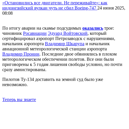
«Остановились все двигатели. Не переживайте»: как
индонезийский вулкан чуть не сбил Boeing-747
24 июня 2025,
08:08
По итогу аварии на скамье подсудимых
оказались
трое:
чиновник
Росавиации
Эдуард Войтовский
, который
сертифицировал аэропорт Петрозаводск с нарушениями,
начальник аэропорта
Владимир Шкарупа
и начальник
авиационной метеорологической станции аэропорта
Владимир Пронин
. Последние двое обвинялись в плохом
метеорологическом обеспечении полетов. Все они были
приговорены к 5 годам лишения свободы условно, но почти
сразу амнистированы.
Пилотов Ту-134 доставить на земной суд было уже
невозможно.
Теперь вы знаете