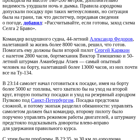
проходила на высоте 140–200 метров, дополнительно
видимость ухудшали ночь и дымка. Правила аэродрома
допускали посадку при таких метеоусловиях, но ситуация
была на грани, так что диспетчер, передавая сведения
о погоде,
добавил
: «Рассчитывайте, если готовы, заход схема
Селга 2 Браво».
Командир воздушного судна, 44-летний
Александр Федоров
,
налетавший за жизнь более 8000 часов, решил, что готов.
Помогать ему должны были второй пилот
Сергей Карякин
с налетом 2800 часов, бортмеханик Виктор Тимошенко и 50-
летний штурман Аманберды Атаев — самый опытный
человек на борту, налетавший более 13000 часов, из них почти
все на Ту-134.
В 23:14 самолет начал готовиться к посадке, имея на борту
более 5000 кг топлива, чего хватило бы на уход на второй
круг, вторую попытку посадки и уход на резервный аэродром
Пулково под
Санкт-Петербургом
. Посадка предстояла
сложной, и потому экипаж разделил обязанности: управлять
самолетом должен был командир, второму пилоту было
поручено управлять режимом работы двигателей, а штурману
предстояло подсказывать довороты влево-вправо
для удержания правильного курса.
С этим были проблемы. В 23:35, за 30 км до аэродрома,