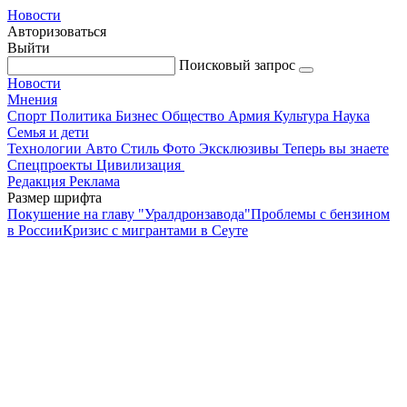
Новости
Авторизоваться
Выйти
Поисковый запрос
Новости
Мнения
Спорт
Политика
Бизнес
Общество
Армия
Культура
Наука
Семья и дети
Технологии
Авто
Стиль
Фото
Эксклюзивы
Теперь вы знаете
Спецпроекты
Цивилизация
Редакция
Реклама
Размер шрифта
Покушение на главу "Уралдронзавода"
Проблемы с бензином
в России
Кризис с мигрантами в Сеуте