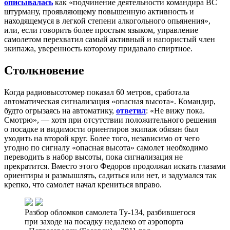
описывалась
как «подчинение деятельности командира ВС
штурману, проявляющему повышенную активность и
находящемуся в легкой степени алкогольного опьянения»,
или, если говорить более простым языком, управление
самолетом перехватил самый активный и напористый член
экипажа, уверенность которому придавало спиртное.
Столкновение
Когда радиовысотомер показал 60 метров, сработала
автоматическая сигнализация «опасная высота». Командир,
будто огрызаясь на автоматику,
ответил
: «Не вижу пока.
Смотрю», — хотя при отсутствии положительного решения
о посадке и видимости ориентиров экипаж обязан был
уходить на второй круг. Более того, независимо от чего
угодно по сигналу «опасная высота» самолет необходимо
переводить в набор высоты, пока сигнализация не
прекратится. Вместо этого Федоров продолжал искать глазами
ориентиры и размышлять, садиться или нет, и задумался так
крепко, что самолет начал крениться вправо.
Разбор обломков самолета Ту-134, разбившегося
при заходе на посадку недалеко от аэропорта