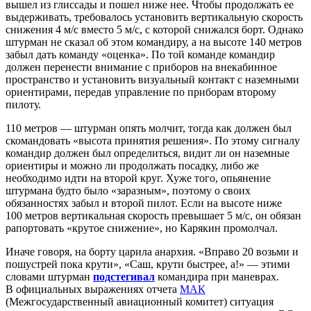
вышел из глиссады и пошел ниже нее. Чтобы продолжать ее
выдерживать, требовалось установить вертикальную скорость
снижения 4 м/с вместо 5 м/с, с которой снижался борт. Однако
штурман не сказал об этом командиру, а на высоте 140 метров
забыл дать команду «оценка». По той команде командир
должен перенести внимание с приборов на внекабинное
пространство и установить визуальный контакт с наземными
ориентирами, передав управление по приборам второму
пилоту.
110 метров — штурман опять молчит, тогда как должен был
скомандовать «высота принятия решения». По этому сигналу
командир должен был определиться, видит ли он наземные
ориентиры и можно ли продолжать посадку, либо же
необходимо идти на второй круг.
Хуже того, опьянение
штурмана будто было «заразным», поэтому о своих
обязанностях забыл и второй пилот.
Если на высоте ниже
100 метров вертикальная скорость превышает 5 м/с, он обязан
рапортовать «крутое снижение», но Карякин промолчал.
Иначе говоря, на борту царила анархия. «Вправо 20 возьми и
пошустрей пока крути», «Саш, крути быстрее, а!» — этими
словами штурман
подстегивал
командира при маневрах.
В официальных выражениях отчета
МАК
(Межгосударственный авиационный комитет)
ситуация