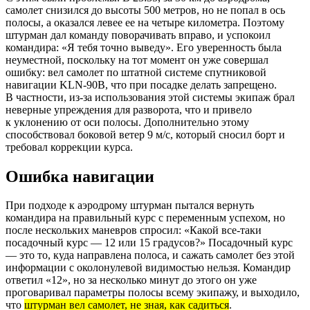
самолет снизился до высоты 500 метров, но не попал в ось
полосы, а оказался левее ее на четыре километра. Поэтому
штурман дал команду поворачивать вправо, и успокоил
командира: «Я тебя точно выведу». Его уверенность была
неуместной, поскольку на тот момент он уже совершал
ошибку: вел самолет по штатной системе спутниковой
навигации KLN-90В, что при посадке делать запрещено.
В частности, из-за использования этой системы экипаж брал
неверные упреждения для разворота, что и привело
к уклонению от оси полосы. Дополнительно этому
способствовал боковой ветер 9 м/с, который сносил борт и
требовал коррекции курса.
Ошибка навигации
При подходе к аэродрому штурман пытался вернуть
командира на правильный курс с переменным успехом, но
после нескольких маневров спросил: «Какой все-таки
посадочный курс — 12 или 15 градусов?» Посадочный курс
— это то, куда направлена полоса, и сажать самолет без этой
информации с околонулевой видимостью нельзя. Командир
ответил «12», но за несколько минут до этого он уже
проговаривал параметры полосы всему экипажу, и выходило,
что
штурман вел самолет, не зная, как садиться
.