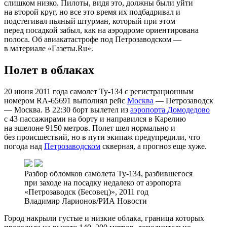
слишком низко. Пилоты, видя это, должны были уйти
на второй круг, но все это время их подбадривал и
подстегивал пьяный штурман, который при этом
перед посадкой забыл, как на аэродроме ориентирована
полоса. Об авиакатастрофе под Петрозаводском —
в материале «Газеты.Ru».
Полет в облаках
20 июня 2011 года самолет Ту-134 с регистрационным
номером RA-65691 выполнял рейс
Москва
— Петрозаводск
— Москва. В 22:30 борт вылетел из
аэропорта Домодедово
с 43 пассажирами на борту и направился в Карелию
на эшелоне 9150 метров. Полет шел нормально и
без происшествий, но в пути экипаж предупредили, что
погода над
Петрозаводском
скверная, а прогноз еще хуже.
Разбор обломков самолета Ту-134, разбившегося
при заходе на посадку недалеко от аэропорта
«Петрозаводск (Бесовец)», 2011 год
Владимир Ларионов/РИА Новости
Город накрыли густые и низкие облака, граница которых