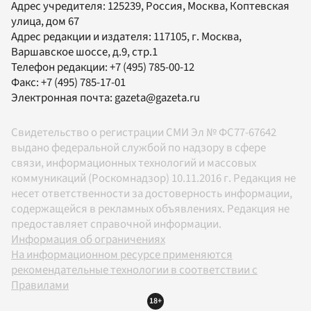
Адрес учредителя: 125239, Россия, Москва, Коптевская
улица, дом 67
Адрес редакции и издателя:
117105
, г.
Москва
,
Варшавское шоссе, д.9, стр.1
Телефон редакции:
+7 (495) 785-00-12
Факс:
+7 (495) 785-17-01
Электронная почта:
gazeta@gazeta.ru
Свидетельство о регистрации СМИ Эл № ФС77-67642
выдано федеральной службой по надзору в сфере
связи, информационных технологий и массовых
коммуникаций (Роскомнадзор) 10.11.2016 г. Редакция не
несет ответственности за достоверность информации,
содержащейся в рекламных объявлениях. Редакция не
предоставляет справочной информации.
Информация об ограничениях
На информационном ресурсе применяются
рекомендательные технологии в соответствии с
Правилами
18+