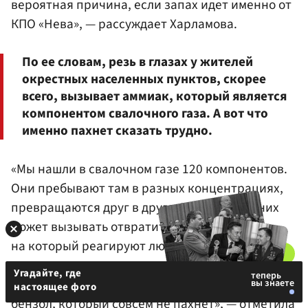
вероятная причина, если запах идет именно от
КПО «Нева», — рассуждает Харламова.
По ее словам, резь в глазах у жителей
окрестных населенных пунктов, скорее
всего, вызывает аммиак, который является
компонентом свалочного газа. А вот что
именно пахнет сказать трудно.
«Мы нашли в свалочном газе 120 компонентов.
Они пребывают там в разных концентрациях,
превращаются друг в друга. Много что из них
может вызывать отвратительный запах,
на который реагируют люди. Интересно, что
самые пахнущие компоненты вполне могут
Угадайте, где
быть безвредны. А есть, например, токсичный
настоящее фото
бензол, который совсем не пахнет», — отметила