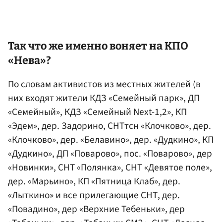
Так что же именно воняет на КПО
«Нева»?
По словам активистов из местных жителей
(в
них входят жители КДЗ «Семейный парк», ДП
«Семейный», КДЗ «Семейный Next-1,2», КП
«Эдем», дер. Задорино, СНТтсн «Клочково», дер.
«Клочково», дер. «Белавино», дер. «Дудкино», КП
«Дудкино», ДП «Поварово», пос. «Поварово», дер
«Новинки», СНТ «Полянка», СНТ «Девятое поле»,
дер. «Марьино», КП «Пятница Клаб», дер.
«Лыткино» и все прилегающие СНТ, дер.
«Повадино», дер «Верхние Тебеньки», дер