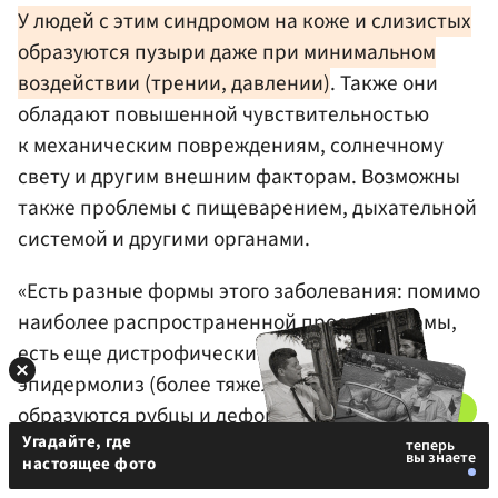
У людей с этим синдромом на коже и слизистых
образуются пузыри даже при минимальном
воздействии (трении, давлении)
. Также они
обладают повышенной чувствительностью
к механическим повреждениям, солнечному
свету и другим внешним факторам. Возможны
также проблемы с пищеварением, дыхательной
системой и другими органами.
«Есть разные формы этого заболевания: помимо
наиболее распространенной простой формы,
есть еще дистрофический буллезный
эпидермолиз (более тяжелая форма,
образуются рубцы и деформации кожи) и
Угадайте, где
синдром Киндлера (редкая форма, сочетающая
настоящее фото
симптомы простого и дистрофического