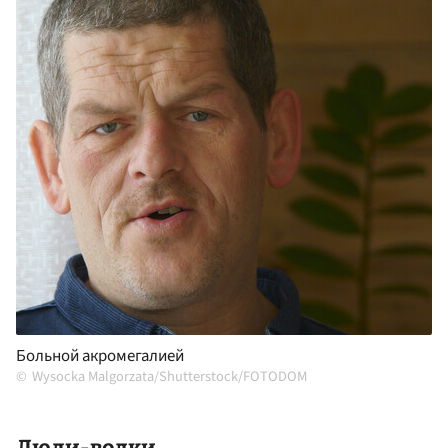
Больной акромегалией
Wysocka Malgorzata/Shutterstock/FOTODOM
Люди-волки