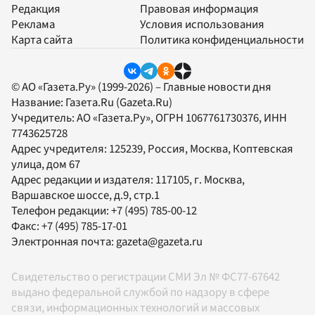
Редакция
Правовая информация
Реклама
Условия использования
Карта сайта
Политика конфиденциальности
© АО «Газета.Ру» (1999-2026) – Главные новости дня
Название:
Газета.Ru
(Gazeta.Ru)
Учредитель:
АО «Газета.Ру»
, ОГРН 1067761730376, ИНН
7743625728
Адрес учредителя: 125239, Россия, Москва, Коптевская
улица, дом 67
Адрес редакции и издателя:
117105
, г.
Москва
,
Варшавское шоссе, д.9, стр.1
Телефон редакции:
+7 (495) 785-00-12
Факс:
+7 (495) 785-17-01
Электронная почта:
gazeta@gazeta.ru
Свидетельство о регистрации СМИ Эл № ФС77-67642
выдано федеральной службой по надзору в сфере
связи, информационных технологий и массовых