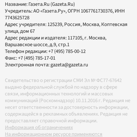
Название:
Газета.Ru
(Gazeta.Ru)
Учредитель:
АО «Газета.Ру»
, ОГРН 1067761730376, ИНН
7743625728
Адрес учредителя: 125239, Россия, Москва, Коптевская
улица, дом 67
Адрес редакции и издателя:
117105
, г.
Москва
,
Варшавское шоссе, д.9, стр.1
Телефон редакции:
+7 (495) 785-00-12
Факс:
+7 (495) 785-17-01
Электронная почта:
gazeta@gazeta.ru
Свидетельство о регистрации СМИ Эл № ФС77-67642
выдано федеральной службой по надзору в сфере
связи, информационных технологий и массовых
коммуникаций (Роскомнадзор) 10.11.2016 г. Редакция не
несет ответственности за достоверность информации,
содержащейся в рекламных объявлениях. Редакция не
предоставляет справочной информации.
Информация об ограничениях
На информационном ресурсе применяются