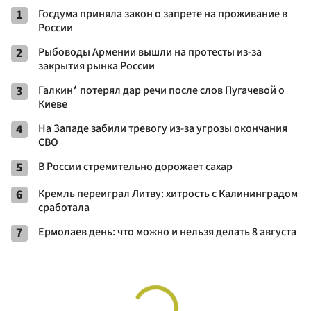
1
Госдума приняла закон о запрете на проживание в
России
2
Рыбоводы Армении вышли на протесты из-за
закрытия рынка России
3
Галкин* потерял дар речи после слов Пугачевой о
Киеве
4
На Западе забили тревогу из-за угрозы окончания
СВО
5
В России стремительно дорожает сахар
6
Кремль переиграл Литву: хитрость с Калининградом
сработала
7
Ермолаев день: что можно и нельзя делать 8 августа