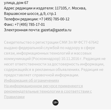
улица, дом 67
Адрес редакции и издателя:
117105
, г.
Москва
,
Варшавское шоссе, д.9, стр.1
Телефон редакции:
+7 (495) 785-00-12
Факс:
+7 (495) 785-17-01
Электронная почта:
gazeta@gazeta.ru
Свидетельство о регистрации СМИ Эл № ФС77-67642
выдано федеральной службой по надзору в сфере
связи, информационных технологий и массовых
коммуникаций (Роскомнадзор) 10.11.2016 г. Редакция не
несет ответственности за достоверность информации,
содержащейся в рекламных объявлениях. Редакция не
предоставляет справочной информации.
Информация об ограничениях
На информационном ресурсе применяются
рекомендательные технологии в соответствии с
Правилами
18+