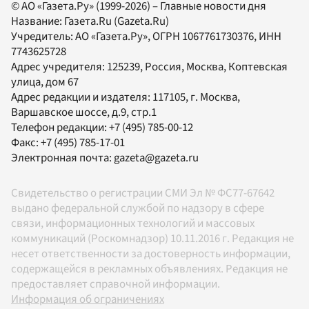
© АО «Газета.Ру» (1999-2026) – Главные новости дня
Название:
Газета.Ru
(Gazeta.Ru)
Учредитель:
АО «Газета.Ру»
, ОГРН 1067761730376, ИНН
7743625728
Адрес учредителя: 125239, Россия, Москва, Коптевская
улица, дом 67
Адрес редакции и издателя:
117105
, г.
Москва
,
Варшавское шоссе, д.9, стр.1
Телефон редакции:
+7 (495) 785-00-12
Факс:
+7 (495) 785-17-01
Электронная почта:
gazeta@gazeta.ru
Свидетельство о регистрации СМИ Эл № ФС77-67642
выдано федеральной службой по надзору в сфере
связи, информационных технологий и массовых
коммуникаций (Роскомнадзор) 10.11.2016 г. Редакция не
несет ответственности за достоверность информации,
содержащейся в рекламных объявлениях. Редакция не
предоставляет справочной информации.
Информация об ограничениях