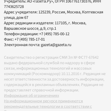
Учредитель:
АО «Газета.Ру»
, ОГРН 1067761730376, ИНН
7743625728
Адрес учредителя: 125239, Россия, Москва, Коптевская
улица, дом 67
Адрес редакции и издателя:
117105
, г.
Москва
,
Варшавское шоссе, д.9, стр.1
Телефон редакции:
+7 (495) 785-00-12
Факс:
+7 (495) 785-17-01
Электронная почта:
gazeta@gazeta.ru
Свидетельство о регистрации СМИ Эл № ФС77-67642
выдано федеральной службой по надзору в сфере
связи, информационных технологий и массовых
коммуникаций (Роскомнадзор) 10.11.2016 г. Редакция не
несет ответственности за достоверность информации,
содержащейся в рекламных объявлениях. Редакция не
предоставляет справочной информации.
Информация об ограничениях
На информационном ресурсе применяются
рекомендательные технологии в соответствии с