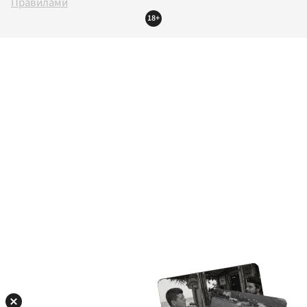
Правилами
18+