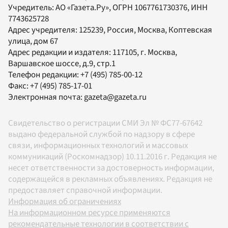
Учредитель:
АО «Газета.Ру»
, ОГРН 1067761730376, ИНН
7743625728
Адрес учредителя: 125239, Россия, Москва, Коптевская
улица, дом 67
Адрес редакции и издателя:
117105
, г.
Москва
,
Варшавское шоссе, д.9, стр.1
Телефон редакции:
+7 (495) 785-00-12
Факс:
+7 (495) 785-17-01
Электронная почта:
gazeta@gazeta.ru
Свидетельство о регистрации СМИ Эл № ФС77-67642
выдано федеральной службой по надзору в сфере
связи, информационных технологий и массовых
коммуникаций (Роскомнадзор) 10.11.2016 г. Редакция не
несет ответственности за достоверность информации,
содержащейся в рекламных объявлениях. Редакция не
предоставляет справочной информации.
Информация об ограничениях
На информационном ресурсе применяются
рекомендательные технологии в соответствии с