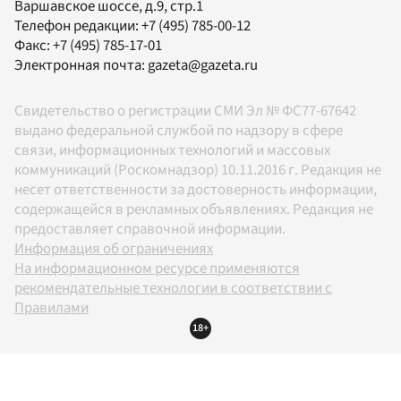
Варшавское шоссе, д.9, стр.1
Телефон редакции:
+7 (495) 785-00-12
Факс:
+7 (495) 785-17-01
Электронная почта:
gazeta@gazeta.ru
Свидетельство о регистрации СМИ Эл № ФС77-67642
выдано федеральной службой по надзору в сфере
связи, информационных технологий и массовых
коммуникаций (Роскомнадзор) 10.11.2016 г. Редакция не
несет ответственности за достоверность информации,
содержащейся в рекламных объявлениях. Редакция не
предоставляет справочной информации.
Информация об ограничениях
На информационном ресурсе применяются
рекомендательные технологии в соответствии с
Правилами
18+