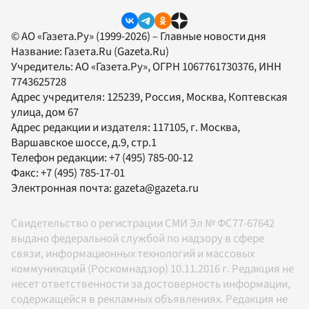
© АО «Газета.Ру» (1999-2026) – Главные новости дня
Название:
Газета.Ru
(Gazeta.Ru)
Учредитель:
АО «Газета.Ру»
, ОГРН 1067761730376, ИНН
7743625728
Адрес учредителя: 125239, Россия, Москва, Коптевская
улица, дом 67
Адрес редакции и издателя:
117105
, г.
Москва
,
Варшавское шоссе, д.9, стр.1
Телефон редакции:
+7 (495) 785-00-12
Факс:
+7 (495) 785-17-01
Электронная почта:
gazeta@gazeta.ru
Свидетельство о регистрации СМИ Эл № ФС77-67642
выдано федеральной службой по надзору в сфере
связи, информационных технологий и массовых
коммуникаций (Роскомнадзор) 10.11.2016 г. Редакция не
несет ответственности за достоверность информации,
содержащейся в рекламных объявлениях. Редакция не