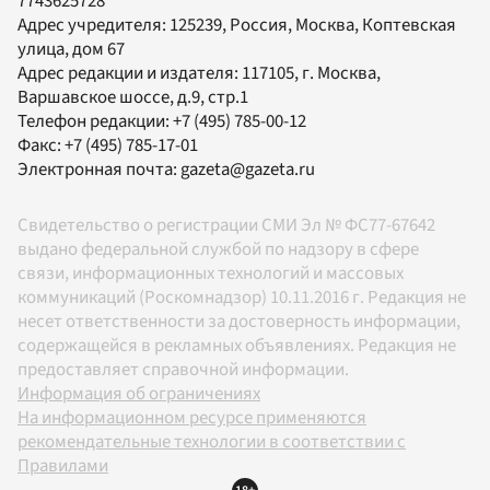
7743625728
Адрес учредителя: 125239, Россия, Москва, Коптевская
улица, дом 67
Адрес редакции и издателя:
117105
, г.
Москва
,
Варшавское шоссе, д.9, стр.1
Телефон редакции:
+7 (495) 785-00-12
Факс:
+7 (495) 785-17-01
Электронная почта:
gazeta@gazeta.ru
Свидетельство о регистрации СМИ Эл № ФС77-67642
выдано федеральной службой по надзору в сфере
связи, информационных технологий и массовых
коммуникаций (Роскомнадзор) 10.11.2016 г. Редакция не
несет ответственности за достоверность информации,
содержащейся в рекламных объявлениях. Редакция не
предоставляет справочной информации.
Информация об ограничениях
На информационном ресурсе применяются
рекомендательные технологии в соответствии с
Правилами