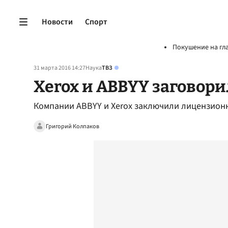
Новости
Спорт
Покушение на гл
31 марта 2016 14:27
Наука
ТВЗ
Xerox и ABBYY заговор
Компании ABBYY и Xerox заключили лицензион
Григорий Колпаков