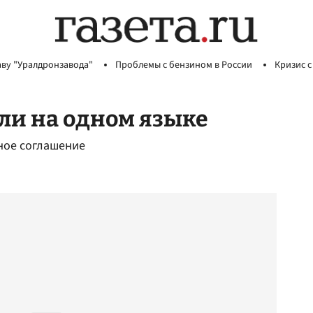
аву "Уралдронзавода"
Проблемы с бензином в России
Кризис с
или на одном языке
ное соглашение