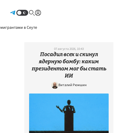
Авторизоваться
 мигрантами в Сеуте
07 августа 2026, 10:43
Посадил всех и скинул
ядерную бомбу: каким
президентом мог бы стать
ИИ
Виталий Рюмшин