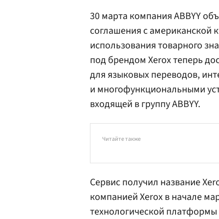
30 марта компания ABBYY об
соглашения с американской к
использования товарного знак
под брендом Xerox теперь до
для языковых переводов, ин
и многофункциональными уст
входящей в группу ABBYY.
Читайте также
Сервис получил название Xerox
компанией Xerox в начале ма
технологической платформы 