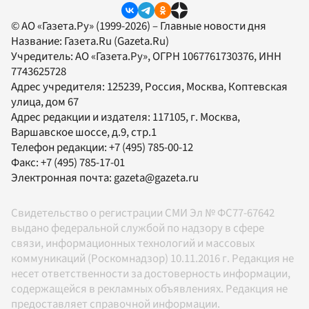
© АО «Газета.Ру» (1999-2026) – Главные новости дня
Название:
Газета.Ru
(Gazeta.Ru)
Учредитель:
АО «Газета.Ру»
, ОГРН 1067761730376, ИНН
7743625728
Адрес учредителя: 125239, Россия, Москва, Коптевская
улица, дом 67
Адрес редакции и издателя:
117105
, г.
Москва
,
Варшавское шоссе, д.9, стр.1
Телефон редакции:
+7 (495) 785-00-12
Факс:
+7 (495) 785-17-01
Электронная почта:
gazeta@gazeta.ru
Свидетельство о регистрации СМИ Эл № ФС77-67642
выдано федеральной службой по надзору в сфере
связи, информационных технологий и массовых
коммуникаций (Роскомнадзор) 10.11.2016 г. Редакция не
несет ответственности за достоверность информации,
содержащейся в рекламных объявлениях. Редакция не
предоставляет справочной информации.