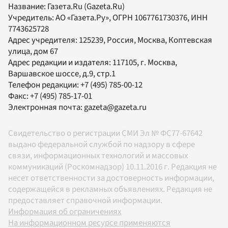
Название:
Газета.Ru
(Gazeta.Ru)
Учредитель:
АО «Газета.Ру»
, ОГРН 1067761730376, ИНН
7743625728
Адрес учредителя: 125239, Россия, Москва, Коптевская
улица, дом 67
Адрес редакции и издателя:
117105
, г.
Москва
,
Варшавское шоссе, д.9, стр.1
Телефон редакции:
+7 (495) 785-00-12
Факс:
+7 (495) 785-17-01
Электронная почта:
gazeta@gazeta.ru
Свидетельство о регистрации СМИ Эл № ФС77-67642
выдано федеральной службой по надзору в сфере
связи, информационных технологий и массовых
коммуникаций (Роскомнадзор) 10.11.2016 г. Редакция не
несет ответственности за достоверность информации,
содержащейся в рекламных объявлениях. Редакция не
предоставляет справочной информации.
Информация об ограничениях
На информационном ресурсе применяются