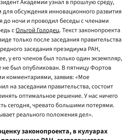
зидент Академии узнал в прошлую среду,
м для обсуждения инновационного развития
я до ночи и проводил беседы с членами
редь с
Ольгой Голодец
. Текст законопроекта
иде только после заседания правительства
ередного заседания президиума РАН,
е, у его членов был только один экземпляр,
 не был опубликован. В пятницу Фортов
ми комментариями, заявив: «Мое
чил на заседании правительства, состоит
 принять оптимальное решение. У нас ничего
сть сегодня, чревато большими потерями.
тывает реального положения дел».
оценку законопроекта, в кулуарах