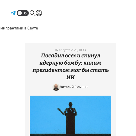
Авторизоваться
 мигрантами в Сеуте
07 августа 2026, 10:43
Посадил всех и скинул
ядерную бомбу: каким
президентом мог бы стать
ИИ
Виталий Рюмшин