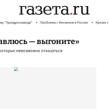
аву "Уралдронзавода"
Проблемы с бензином в России
Кризис с
равлюсь — выгоните»
которых невозможно отказаться