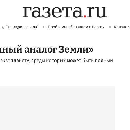
аву "Уралдронзавода"
Проблемы с бензином в России
Кризис с
лный аналог Земли»
 экзопланету, среди которых может быть полный