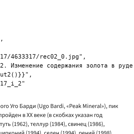
,

17/4633317/rec02_0.jpg",

2. Изменение содержания золота в руде,
ut2()}}",

17_i_2"

о Уго Барди (Ugo Bardi, «Peak Mineral»), пик
ойден в XX веке (в скобках указан год
ть (1962), теллур (1984), свинец (1986),
цирконий (1994), селен (1994), рений (1998),