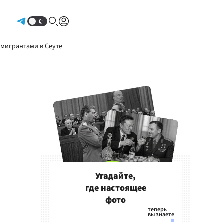
Авторизоваться
 мигрантами в Сеуте
Угадайте,
где настоящее
фото