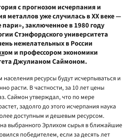
ория с прогнозом исчерпания и
я металлов уже случилась в XX веке —
 пари», заключенное в 1980 году
огии Стэнфордского университета
чень нежелательных в России
их
ом и профессором экономики
тета Джулианом Саймоном.
м населения ресурсы будут исчерпываться и
но расти. В частности, за 10 лет цены
аз. Саймон утверждал, что по мере
растет, задолго до этого исчерпания наука
более доступным и дешевым ресурсом.
на выбранного Эрлихом сырья в ближайшие
новился победителем, если за десять лет