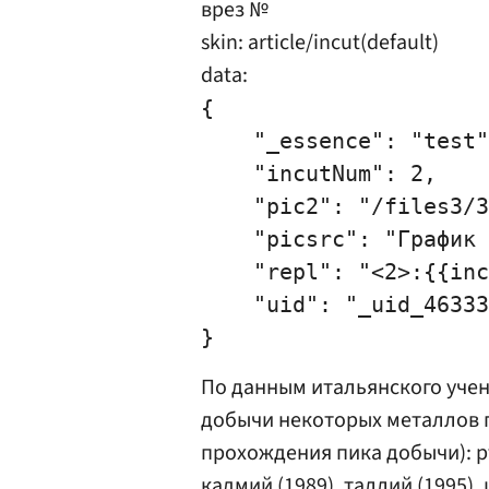
врез №
skin: article/incut(default)
data:
{

    "_essence": "test"
    "incutNum": 2,

    "pic2": "/files3/3
    "picsrc": "График 
    "repl": "<2>:{{inc
    "uid": "_uid_46333
По данным итальянского ученог
добычи некоторых металлов пр
прохождения пика добычи): рту
кадмий (1989), таллий (1995), 