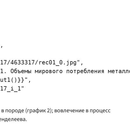
,

17/4633317/rec01_0.jpg",

1. Объемы мирового потребления металло
ut1()}}",

17_i_1"

в породе (график 2); вовлечение в процесс
енделеева.