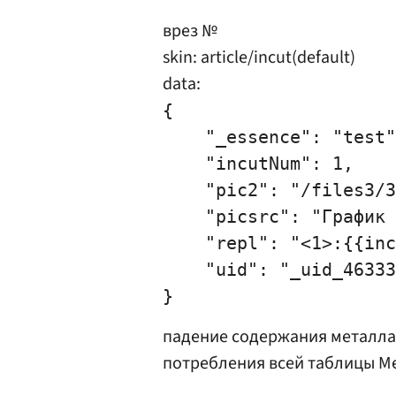
врез №
skin: article/incut(default)
data:
{

    "_essence": "test"
    "incutNum": 1,

    "pic2": "/files3/3
    "picsrc": "График 
    "repl": "<1>:{{inc
    "uid": "_uid_46333
падение содержания металла 
потребления всей таблицы М