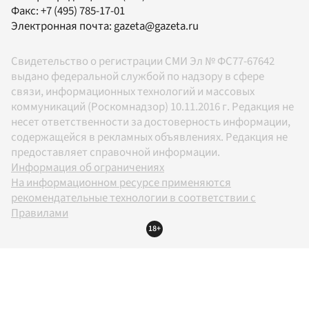
Факс:
+7 (495) 785-17-01
Электронная почта:
gazeta@gazeta.ru
Свидетельство о регистрации СМИ Эл № ФС77-67642
выдано федеральной службой по надзору в сфере
связи, информационных технологий и массовых
коммуникаций (Роскомнадзор) 10.11.2016 г. Редакция не
несет ответственности за достоверность информации,
содержащейся в рекламных объявлениях. Редакция не
предоставляет справочной информации.
Информация об ограничениях
На информационном ресурсе применяются
рекомендательные технологии в соответствии с
Правилами
18+