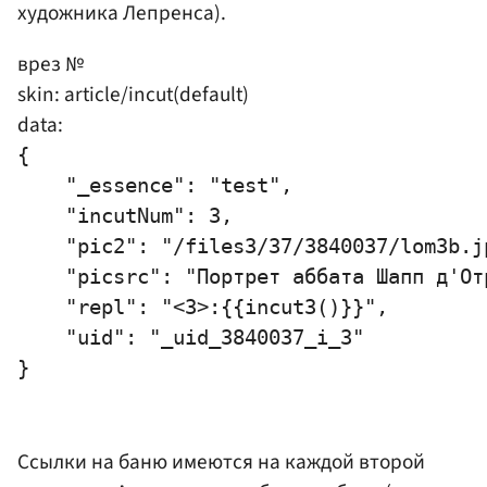
художника Лепренса).
врез №
skin: article/incut(default)
data:
{

    "_essence": "test",

    "incutNum": 3,

    "pic2": "/files3/37/3840037/lom3b.jp
    "picsrc": "Портрет аббата Шапп д'От
    "repl": "<3>:{{incut3()}}",

    "uid": "_uid_3840037_i_3"

Ссылки на баню имеются на каждой второй