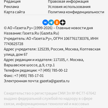
Редакция
Правовая информация
Реклама
Условия использования
Карта сайта
Политика конфиденциальности
© АО «Газета.Ру» (1999-2026) – Главные новости дня
Название:
Газета.Ru
(Gazeta.Ru)
Учредитель:
АО «Газета.Ру»
, ОГРН 1067761730376, ИНН
7743625728
Адрес учредителя: 125239, Россия, Москва, Коптевская
улица, дом 67
Адрес редакции и издателя:
117105
, г.
Москва
,
Варшавское шоссе, д.9, стр.1
Телефон редакции:
+7 (495) 785-00-12
Факс:
+7 (495) 785-17-01
Электронная почта:
gazeta@gazeta.ru
Свидетельство о регистрации СМИ Эл № ФС77-67642
выдано федеральной службой по надзору в сфере
связи, информационных технологий и массовых