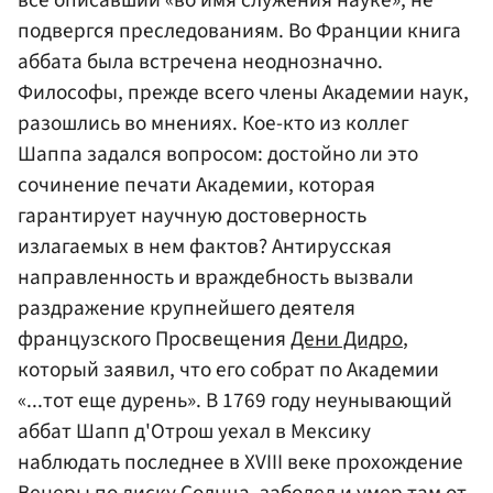
подвергся преследованиям. Во Франции книга
аббата была встречена неоднозначно.
Философы, прежде всего члены Академии наук,
разошлись во мнениях. Кое-кто из коллег
Шаппа задался вопросом: достойно ли это
сочинение печати Академии, которая
гарантирует научную достоверность
излагаемых в нем фактов? Антирусская
направленность и враждебность вызвали
раздражение крупнейшего деятеля
французского Просвещения
Дени Дидро
,
который заявил, что его собрат по Академии
«...тот еще дурень». В 1769 году неунывающий
аббат Шапп д'Отрош уехал в Мексику
наблюдать последнее в XVIII веке прохождение
Венеры по диску Солнца, заболел и умер там от