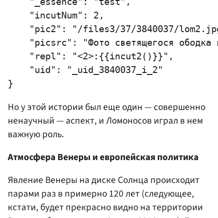
    "_essence": "test",

    "incutNum": 2,

    "pic2": "/files3/37/3840037/lom2.jpg
    "picsrc": "Фото светящегося ободка 
    "repl": "<2>:{{incut2()}}",

    "uid": "_uid_3840037_i_2"

Но у этой истории был еще один — совершенно
ненаучный — аспект, и Ломоносов играл в нем
важную роль.
Атмосфера Венеры и европейская политика
Явление Венеры на диске Солнца происходит
парами раз в примерно 120 лет (следующее,
кстати, будет прекрасно видно на территории