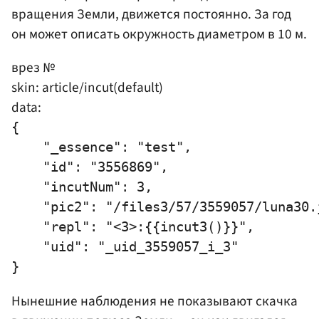
вращения Земли, движется постоянно. За год
он может описать окружность диаметром в 10 м.
врез №
skin: article/incut(default)
data:
{

    "_essence": "test",

    "id": "3556869",

    "incutNum": 3,

    "pic2": "/files3/57/3559057/luna30.j
    "repl": "<3>:{{incut3()}}",

    "uid": "_uid_3559057_i_3"

Нынешние наблюдения не показывают скачка