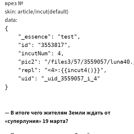
врез №
skin: article/incut(default)
data:
{

    "_essence": "test",

    "id": "3553817",

    "incutNum": 4,

    "pic2": "/files3/57/3559057/luna40.j
    "repl": "<4>:{{incut4()}}",

    "uid": "_uid_3559057_i_4"

— В итоге чего жителям Земли ждать от
«суперлуния» 19 марта?