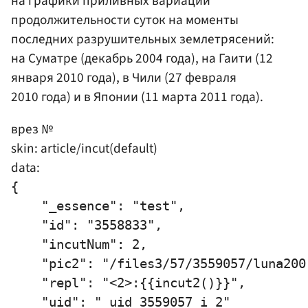
на графики приливных вариаций
продолжительности суток на моменты
последних разрушительных землетрясений:
на Суматре (декабрь 2004 года), на Гаити (12
января 2010 года), в Чили (27 февраля
2010 года) и в Японии (11 марта 2011 года).
врез №
skin: article/incut(default)
data:
{

    "_essence": "test",

    "id": "3558833",

    "incutNum": 2,

    "pic2": "/files3/57/3559057/luna200.
    "repl": "<2>:{{incut2()}}",

    "uid": "_uid_3559057_i_2"
