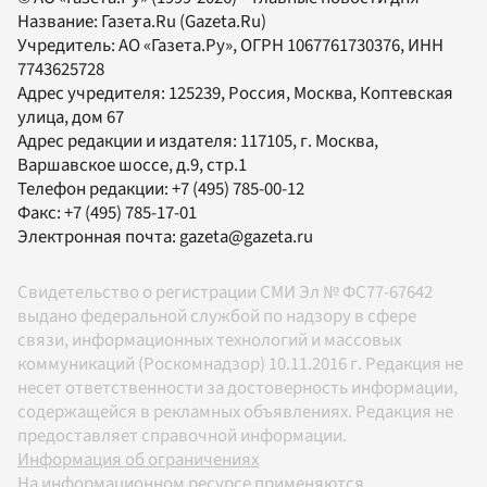
Название:
Газета.Ru
(Gazeta.Ru)
Учредитель:
АО «Газета.Ру»
, ОГРН 1067761730376, ИНН
7743625728
Адрес учредителя: 125239, Россия, Москва, Коптевская
улица, дом 67
Адрес редакции и издателя:
117105
, г.
Москва
,
Варшавское шоссе, д.9, стр.1
Телефон редакции:
+7 (495) 785-00-12
Факс:
+7 (495) 785-17-01
Электронная почта:
gazeta@gazeta.ru
Свидетельство о регистрации СМИ Эл № ФС77-67642
выдано федеральной службой по надзору в сфере
связи, информационных технологий и массовых
коммуникаций (Роскомнадзор) 10.11.2016 г. Редакция не
несет ответственности за достоверность информации,
содержащейся в рекламных объявлениях. Редакция не
предоставляет справочной информации.
Информация об ограничениях
На информационном ресурсе применяются