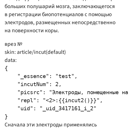
больших полушарий мозга, заключающегося
в регистрации биопотенциалов с помощью
электродов, размещенных непосредственно
на поверхности коры.
врез №
skin: article/incut(default)
data:
{

    "_essence": "test",

    "incutNum": 2,

    "picsrc": "Электроды, помещенные на
    "repl": "<2>:{{incut2()}}",

    "uid": "_uid_3417161_i_2"

Сначала эти электроды применялись