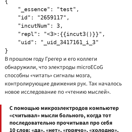
{

    "_essence": "test",

    "id": "2659117",

    "incutNum": 3,

    "repl": "<3>:{{incut3()}}",

    "uid": "_uid_3417161_i_3"

В прошлом году Грегер и его коллеги
обнаружили, что электроды microECoG
способны «читать» сигналы мозга,
контролирующие движения рук. Так началось
новое исследование по «чтению мыслей».
С помощью микроэлектродов компьютер
«считывал» мысли больного, когда тот
последовательно прочитывал про себя
10 слов: «да», «нет», «горячо», «холодно»,