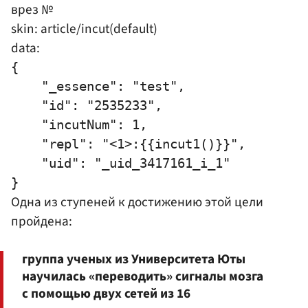
врез №
skin: article/incut(default)
data:
{

    "_essence": "test",

    "id": "2535233",

    "incutNum": 1,

    "repl": "<1>:{{incut1()}}",

    "uid": "_uid_3417161_i_1"

Одна из ступеней к достижению этой цели
пройдена:
группа ученых из Университета Юты
научилась «переводить» сигналы мозга
с помощью двух сетей из 16