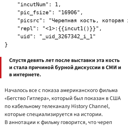
    "incutNum": 1,

    "pic_fsize": "16906",

    "picsrc": "Черепная кость, которая 
    "repl": "<1>:{{incut1()}}",

    "uid": "_uid_3267342_i_1"

Спустя девять лет после выставки эта кость
и стала причиной бурной дискуссии в СМИ и
в интернете.
Началось все с показа американского фильма
«Бегство Гитлера», который был показан в США
по кабельному телеканалу History Channel,
которые специализируется на истории.
В аннотации к фильму говорится, что череп