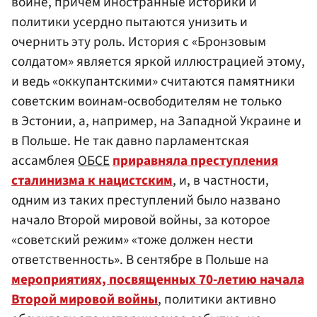
войне, причем иностранные историки и
политики усердно пытаются унизить и
очернить эту роль. История с «Бронзовым
солдатом» является яркой иллюстрацией этому,
и ведь «оккупантскими» считаются памятники
советским воинам-освободителям не только
в Эстонии, а, например, на Западной Украине и
в Польше. Не так давно парламентская
ассамблея
ОБСЕ
приравняла преступления
сталинизма к нацистским
, и, в частности,
одним из таких преступлений было названо
начало Второй мировой войны, за которое
«советский режим» «тоже должен нести
ответственность». В сентябре в Польше на
мероприятиях, посвященных 70-летию начала
Второй мировой войны
, политики активно