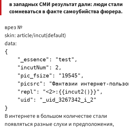
в западных СМИ результат дали: люди стали
сомневаться в факте самоубийства фюрера.
врез №
skin: article/incut(default)
data:
{

    "_essence": "test",

    "incutNum": 2,

    "pic_fsize": "19545",

    "picsrc": "Фантазии интернет-пользо
    "repl": "<2>:{{incut2()}}",

    "uid": "_uid_3267342_i_2"

В интернете в большом количестве стали
появляться разные слухи и предположения,