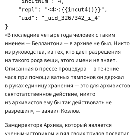
    "incutNum": 4,

    "repl": "<4>:{{incut4()}}",

    "uid": "_uid_3267342_i_4"

«В последние четыре года человек с таким
именем — Беллантони — в архиве не был. Никто
из руководства, из тех, кто дает разрешения
на такого рода вещи, этого имени не знает.
Описанная в прессе процедура — в течение
часа при помощи ватных тампонов он держал
в руках единицу хранения — это для архивистов
святотатственное действие, никто
из архивистов ему бы так действовать не
разрешил», — заявил Козлов.
Замдиректора Архива, который является
ученым-историком и ряд своих трудов посвятил