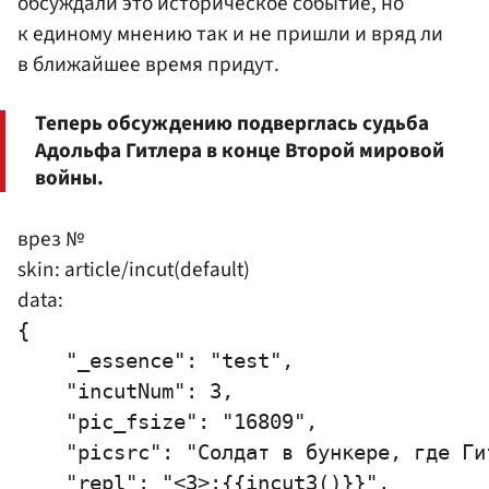
обсуждали это историческое событие, но
к единому мнению так и не пришли и вряд ли
в ближайшее время придут.
Теперь обсуждению подверглась судьба
Адольфа Гитлера в конце Второй мировой
войны.
врез №
skin: article/incut(default)
data:
{

    "_essence": "test",

    "incutNum": 3,

    "pic_fsize": "16809",

    "picsrc": "Солдат в бункере, где Ги
    "repl": "<3>:{{incut3()}}",
