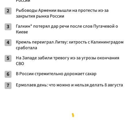
России
2
Рыбоводы Армении вышли на протесты из-за
закрытия рынка России
3
Галкин* потерял дар речи после слов Пугачевой о
Киеве
4
Кремль переиграл Литву: хитрость с Калининградом
сработала
5
На Западе забили тревогу из-за угрозы окончания
СВО
6
В России стремительно дорожает сахар
7
Ермолаев день: что можно и нельзя делать 8 августа